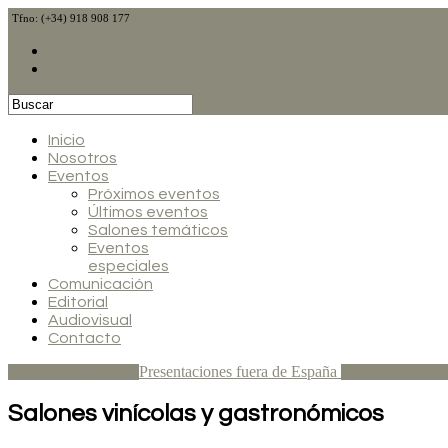
Tfno: (+34) 918 908 177
@CalduchVino
@CalduchVino
calduch@calduchcomunicacion.co
Clientes
Registro profesionales
Inicio
Nosotros
Eventos
Próximos eventos
Últimos eventos
Salones temáticos
Eventos
especiales
Comunicación
Editorial
Audiovisual
Contacto
Presentaciones fuera de España
Salones Vinícolas
Comunicación 
Salones vinícolas y gastronómicos