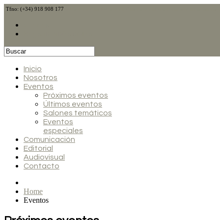
Tfno: (+34) 918 908 177
@CalduchVino
@CalduchVino
calduch@calduchcomunicacion.co
Clientes
Registro profesionales
Inicio
Nosotros
Eventos
Próximos eventos
Últimos eventos
Salones temáticos
Eventos
especiales
Comunicación
Editorial
Audiovisual
Contacto
Home
Eventos