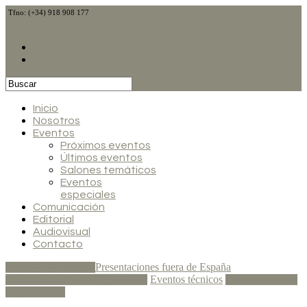
Tfno: (+34) 918 908 177
@CalduchVino
@CalduchVino
calduch@calduchcomunicacion.com
Clientes
Registro profesionales
Inicio
Nosotros
Eventos
Próximos eventos
Últimos eventos
Salones temáticos
Eventos
especiales
Comunicación
Editorial
Audiovisual
Contacto
Presentaciones fuera de España
Salones Vinícolas
Eventos técnicos
Comunicación con la prensa
Comunicación
corporativa