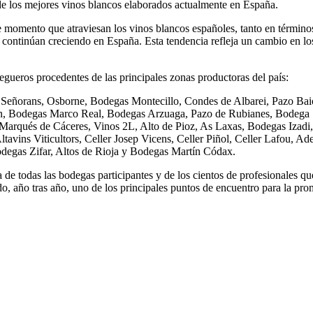
de los mejores vinos blancos elaborados actualmente en España.
te momento que atraviesan los vinos blancos españoles, tanto en térmi
 continúan creciendo en España. Esta tendencia refleja un cambio en l
egueros procedentes de las principales zonas productoras del país:
 Señorans, Osborne, Bodegas Montecillo, Condes de Albarei, Pazo Bai
Leon, Bodegas Marco Real, Bodegas Arzuaga, Pazo de Rubianes, Bodega
 Marqués de Cáceres, Vinos 2L, Alto de Pioz, As Laxas, Bodegas Izad
Altavins Viticultors, Celler Josep Vicens, Celler Piñol, Celler Lafou,
egas Zifar, Altos de Rioja y Bodegas Martín Códax.
 todas las bodegas participantes y de los cientos de profesionales q
, año tras año, uno de los principales puntos de encuentro para la pro