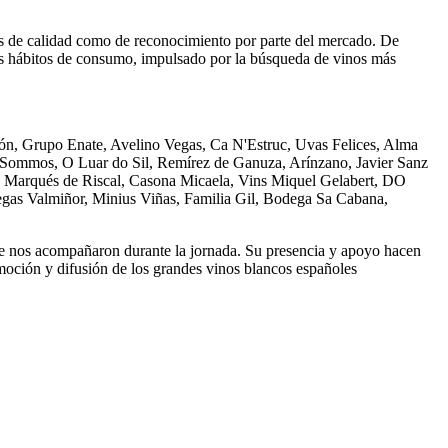
nos de calidad como de reconocimiento por parte del mercado. De
os hábitos de consumo, impulsado por la búsqueda de vinos más
ón, Grupo Enate, Avelino Vegas, Ca N'Estruc, Uvas Felices, Alma
 Sommos, O Luar do Sil, Remírez de Ganuza, Arínzano, Javier Sanz
i, Marqués de Riscal, Casona Micaela, Vins Miquel Gelabert, DO
 Adegas Valmiñor, Minius Viñas, Familia Gil, Bodega Sa Cabana,
ue nos acompañaron durante la jornada. Su presencia y apoyo hacen
moción y difusión de los grandes vinos blancos españoles