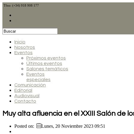
Tfno: (+34) 918 908 177
@CalduchVino
@CalduchVino
calduch@calduchcomunicacion.co
Clientes
Registro profesionales
Inicio
Nosotros
Eventos
Próximos eventos
Últimos eventos
Salones temáticos
Eventos
especiales
Comunicación
Editorial
Audiovisual
Contacto
Muy alta afluencia en el XXIII Salón de l
Posted on:
Lunes, 20 Noviembre 2023 09:51