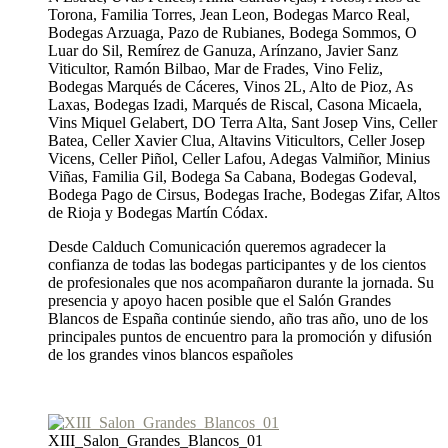
Torona, Familia Torres, Jean Leon, Bodegas Marco Real,
Bodegas Arzuaga, Pazo de Rubianes, Bodega Sommos, O
Luar do Sil, Remírez de Ganuza, Arínzano, Javier Sanz
Viticultor, Ramón Bilbao, Mar de Frades, Vino Feliz,
Bodegas Marqués de Cáceres, Vinos 2L, Alto de Pioz, As
Laxas, Bodegas Izadi, Marqués de Riscal, Casona Micaela,
Vins Miquel Gelabert, DO Terra Alta, Sant Josep Vins, Celler
Batea, Celler Xavier Clua, Altavins Viticultors, Celler Josep
Vicens, Celler Piñol, Celler Lafou, Adegas Valmiñor, Minius
Viñas, Familia Gil, Bodega Sa Cabana, Bodegas Godeval,
Bodega Pago de Cirsus, Bodegas Irache, Bodegas Zifar, Altos
de Rioja y Bodegas Martín Códax.
Desde Calduch Comunicación queremos agradecer la
confianza de todas las bodegas participantes y de los cientos
de profesionales que nos acompañaron durante la jornada. Su
presencia y apoyo hacen posible que el Salón Grandes
Blancos de España continúe siendo, año tras año, uno de los
principales puntos de encuentro para la promoción y difusión
de los grandes vinos blancos españoles
XIII_Salon_Grandes_Blancos_01