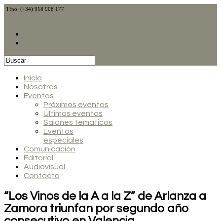
Tfno: (+34) 918 908 177
@CalduchVino
@CalduchVino
calduch@calduchcomunicacion.com
Clientes
Registro profesionales
Inicio
Nosotros
Eventos
Próximos eventos
Últimos eventos
Salones temáticos
Eventos
especiales
Comunicación
Editorial
Audiovisual
Contacto
“Los Vinos de la A a la Z” de Arlanza a
Zamora triunfan por segundo año
consecutivo en Valencia