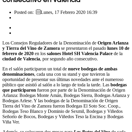
Posted on:
Lunes, 17 Febrero 2020 16:39
Los Consejos Reguladores de la Denominación de
Origen Arlanza
y Tierra del Vino de Zamora
se presentaron el pasado
lunes 10 de
febrero de 2020
en los
salones Hotel SH Valencia Palace
de la
ciudad de Valencia
, por segundo año consecutivo.
En el salón participaron un total de
nueve bodegas de ambas
denominaciones
, cada una con su stand y que tuvieron la
oportunidad de presentar sus últimas novedades ante el numeroso
público que asistió al salón a lo largo de toda la tarde. Las
bodegas
que participaron
fueron por parte de la Denominación de Origen
Arlanza: Bodegas Monte Amán, Bodegas Sierra, Bodegas Arlanza y
Bodegas Arlese. Y las bodegas de la Denominación de Origen
Tierra del Vino de Zamora fueron Bodegas El Soto Soc. Coop.,
Bodegas Teso Blanco y Dominio de Sexmil, Bodegas y Viñedos
Señorío de Bocos, Bodegas y Viñedos Teso la Encina y Bodegas
Viña Ver.
Además, se colocaron dos mesas para
Las Rutas del Vino
de cada