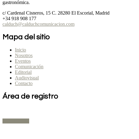
gastronómica.
c/ Cardenal Cisneros, 15 C. 28280 El Escorial, Madrid
+34 918 908 177
calduch@calduchcomunicacion.com
Mapa del sitio
Inicio
Nosotros
Eventos
Comunicación
Editorial
Audiovisual
Contacto
Área de registro
Expositores
Registrarse
Público Profesional