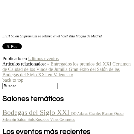
El III Salón Olipremium se celebró en el
hotel Villa Magna de Madrid
Publicado en
Últimos eventos
Artículos relacionados:
« Entregados los premios del XXI Certamen
de Calidad de los Vinos de Jumilla
Gran éxito del Salón de las
Bodegas del Siglo XXI en Valencia »
back to top
Salones temáticos
Bodegas del Siglo XXI
DO Arlanza
Grandes Blancos
Queso
Salón SoloRosados
Selección
Vinos Generosos
Los eventos más recientes