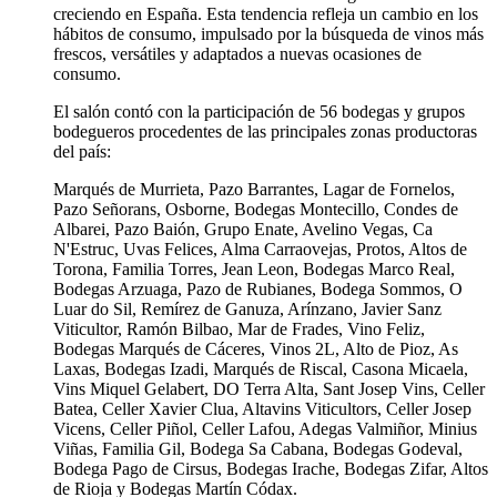
creciendo en España. Esta tendencia refleja un cambio en los
hábitos de consumo, impulsado por la búsqueda de vinos más
frescos, versátiles y adaptados a nuevas ocasiones de
consumo.
El salón contó con la participación de 56 bodegas y grupos
bodegueros procedentes de las principales zonas productoras
del país:
Marqués de Murrieta, Pazo Barrantes, Lagar de Fornelos,
Pazo Señorans, Osborne, Bodegas Montecillo, Condes de
Albarei, Pazo Baión, Grupo Enate, Avelino Vegas, Ca
N'Estruc, Uvas Felices, Alma Carraovejas, Protos, Altos de
Torona, Familia Torres, Jean Leon, Bodegas Marco Real,
Bodegas Arzuaga, Pazo de Rubianes, Bodega Sommos, O
Luar do Sil, Remírez de Ganuza, Arínzano, Javier Sanz
Viticultor, Ramón Bilbao, Mar de Frades, Vino Feliz,
Bodegas Marqués de Cáceres, Vinos 2L, Alto de Pioz, As
Laxas, Bodegas Izadi, Marqués de Riscal, Casona Micaela,
Vins Miquel Gelabert, DO Terra Alta, Sant Josep Vins, Celler
Batea, Celler Xavier Clua, Altavins Viticultors, Celler Josep
Vicens, Celler Piñol, Celler Lafou, Adegas Valmiñor, Minius
Viñas, Familia Gil, Bodega Sa Cabana, Bodegas Godeval,
Bodega Pago de Cirsus, Bodegas Irache, Bodegas Zifar, Altos
de Rioja y Bodegas Martín Códax.