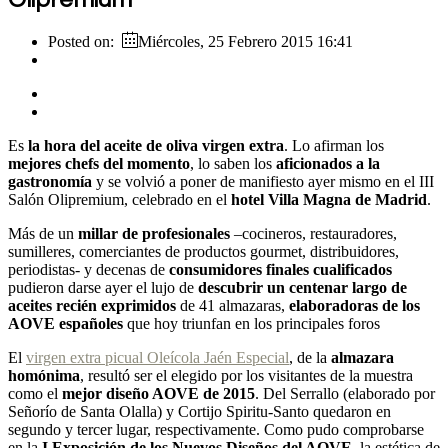
Posted on:
Miércoles, 25 Febrero 2015 16:41
Es
la hora del aceite de oliva virgen extra
. Lo afirman los
mejores chefs del momento
, lo saben los
aficionados a la
gastronomía
y se volvió a poner de manifiesto ayer mismo en el III
Salón Olipremium, celebrado en el
hotel Villa Magna de Madrid
.
Más de un
millar de profesionales
–cocineros, restauradores,
sumilleres, comerciantes de productos gourmet, distribuidores,
periodistas- y decenas de
consumidores finales cualificados
pudieron darse ayer el lujo de
descubrir un centenar largo de
aceites recién exprimidos
de 41 almazaras,
elaboradoras de los
AOVE españoles
que hoy triunfan en los principales foros
El
virgen extra picual Oleícola Jaén Especial
, de la
almazara
homónima
, resultó ser el elegido por los visitantes de la muestra
como el
mejor diseño AOVE de 2015
. Del Serrallo (elaborado por
Señorío de Santa Olalla) y Cortijo Spiritu-Santo quedaron en
segundo y tercer lugar, respectivamente. Como pudo comprobarse
en la
I Exposición de los Nuevos Diseños del AOVE
, la estética de