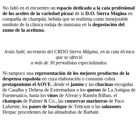
No faltó en el encuentro un
espacio dedicado a la cata profesional
de los aceites de la variedad picua
l de la
D.O. Sierra Mágina
en
compañía de champán, bebida que se reafirma como inmejorable
sustituto de la clásica rodaja de manzana en la
degustación del
zumo de la aceituna
.
Jesús Sutil, secretario del CRDO Sierra Mágina, en la cata técnica
que se ofreció
a más de 30 periodistas especializados.
Ni tampoco una
representación de los mejores productos de la
despensa española
en cuya elaboración o consumo cobra
protagonismo el AOVE
, desde el
jamón
y las
chacinas
escogidas
de Casalba y Dehesa de Extremadura o los
quesos
de La Antigua de
Fuentesaúco, hasta los
vinos
de Alvear y Ramón Bilbao, el
champán
de Palmer & Co., las
conservas marineras
de Paco
Lafuente, los
panes de boutique
de Triticum o las
salazones
Herpac procedentes de las almadrabas de Barbate.