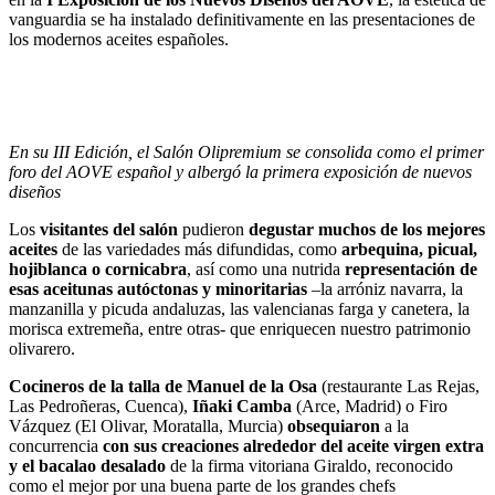
vanguardia se ha instalado definitivamente en las presentaciones de
los modernos aceites españoles.
En su III Edición, el Salón Olipremium se consolida como el primer
foro del AOVE español y albergó la primera exposición de nuevos
diseños
Los
visitantes del salón
pudieron
degustar muchos de los mejores
aceites
de las variedades más difundidas, como
arbequina, picual,
hojiblanca o cornicabra
, así como una nutrida
representación de
esas aceitunas autóctonas y minoritarias
–la arróniz navarra, la
manzanilla y picuda andaluzas, las valencianas farga y canetera, la
morisca extremeña, entre otras- que enriquecen nuestro patrimonio
olivarero.
Cocineros de la talla de Manuel de la Osa
(restaurante Las Rejas,
Las Pedroñeras, Cuenca),
Iñaki Camba
(Arce, Madrid) o Firo
Vázquez (El Olivar, Moratalla, Murcia)
obsequiaron
a la
concurrencia
con sus creaciones alrededor del aceite virgen extra
y el bacalao desalado
de la firma vitoriana Giraldo, reconocido
como el mejor por una buena parte de los grandes chefs