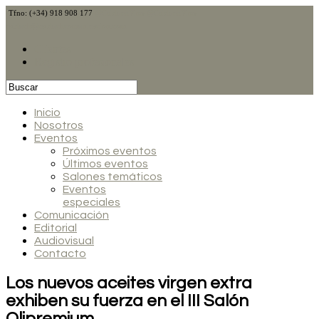
Tfno: (+34) 918 908 177
@CalduchVino
@CalduchVino
calduch@calduchcomunicacion.com
Clientes
Registro profesionales
Inicio
Nosotros
Eventos
Próximos eventos
Últimos eventos
Salones temáticos
Eventos
especiales
Comunicación
Editorial
Audiovisual
Contacto
Los nuevos aceites virgen extra
exhiben su fuerza en el III Salón
Olipremium