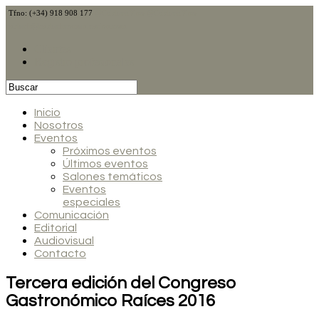
Tfno: (+34) 918 908 177
@CalduchVino
@CalduchVino
calduch@calduchcomunicacion.com
Clientes
Registro profesionales
Inicio
Nosotros
Eventos
Próximos eventos
Últimos eventos
Salones temáticos
Eventos
especiales
Comunicación
Editorial
Audiovisual
Contacto
Tercera edición del Congreso
Gastronómico Raíces 2016