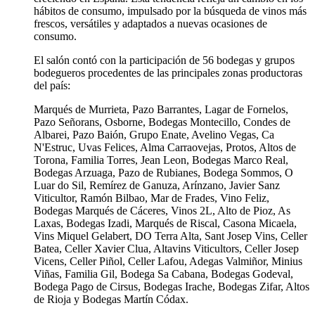
hábitos de consumo, impulsado por la búsqueda de vinos más
frescos, versátiles y adaptados a nuevas ocasiones de
consumo.
El salón contó con la participación de 56 bodegas y grupos
bodegueros procedentes de las principales zonas productoras
del país:
Marqués de Murrieta, Pazo Barrantes, Lagar de Fornelos,
Pazo Señorans, Osborne, Bodegas Montecillo, Condes de
Albarei, Pazo Baión, Grupo Enate, Avelino Vegas, Ca
N'Estruc, Uvas Felices, Alma Carraovejas, Protos, Altos de
Torona, Familia Torres, Jean Leon, Bodegas Marco Real,
Bodegas Arzuaga, Pazo de Rubianes, Bodega Sommos, O
Luar do Sil, Remírez de Ganuza, Arínzano, Javier Sanz
Viticultor, Ramón Bilbao, Mar de Frades, Vino Feliz,
Bodegas Marqués de Cáceres, Vinos 2L, Alto de Pioz, As
Laxas, Bodegas Izadi, Marqués de Riscal, Casona Micaela,
Vins Miquel Gelabert, DO Terra Alta, Sant Josep Vins, Celler
Batea, Celler Xavier Clua, Altavins Viticultors, Celler Josep
Vicens, Celler Piñol, Celler Lafou, Adegas Valmiñor, Minius
Viñas, Familia Gil, Bodega Sa Cabana, Bodegas Godeval,
Bodega Pago de Cirsus, Bodegas Irache, Bodegas Zifar, Altos
de Rioja y Bodegas Martín Códax.