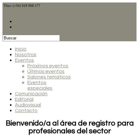
Tfno: (+34) 918 908 177
@CalduchVino
@CalduchVino
calduch@calduchcomunicacion.com
Clientes
Registro profesionales
Inicio
Nosotros
Eventos
Próximos eventos
Últimos eventos
Salones temáticos
Eventos
especiales
Comunicación
Editorial
Audiovisual
Contacto
Bienvenido/a al área de registro para
profesionales del sector