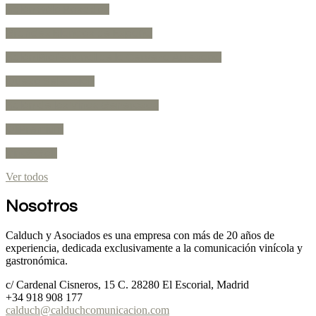
Salón Sólo Rosados
Grandes Blancos de España
Salón Profesional de la Cerveza Artesana
Queso Selección
Salón de los Vinos Generosos
OliPremium
Vino&Golf
Ver todos
Nosotros
Calduch y Asociados es una empresa con más de 20 años de
experiencia, dedicada exclusivamente a la comunicación vinícola y
gastronómica.
c/ Cardenal Cisneros, 15 C. 28280 El Escorial, Madrid
+34 918 908 177
calduch@calduchcomunicacion.com