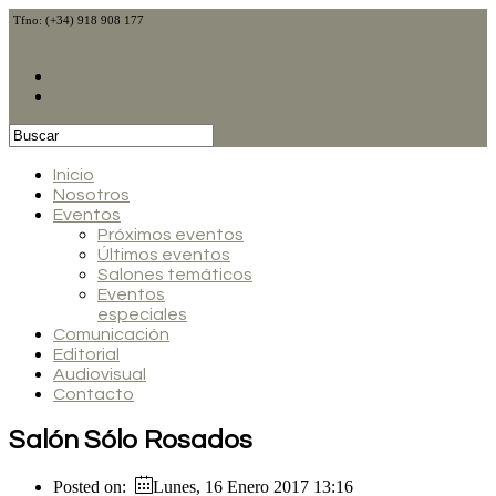
Tfno: (+34) 918 908 177
@CalduchVino
@CalduchVino
calduch@calduchcomunicacion.com
Clientes
Registro profesionales
Inicio
Nosotros
Eventos
Próximos eventos
Últimos eventos
Salones temáticos
Eventos
especiales
Comunicación
Editorial
Audiovisual
Contacto
Salón Sólo Rosados
Posted on:
Lunes, 16 Enero 2017 13:16